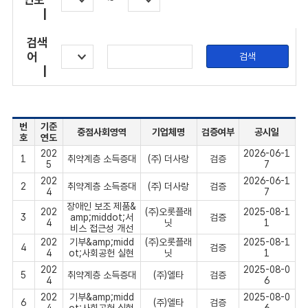
|
검색
어
검색
|
번
기준
중점사회영역
기업체명
검증여부
공시일
호
연도
202
2026-06-1
1
취약계층 소득증대
(주) 더사랑
검증
5
7
202
2026-06-1
2
취약계층 소득증대
(주) 더사랑
검증
4
7
장애인 보조 제품&
202
(주)오롯플래
2025-08-1
3
amp;middot;서
검증
4
닛
1
비스 접근성 개선
202
기부&amp;midd
(주)오롯플래
2025-08-1
4
검증
4
ot;사회공헌 실현
닛
1
202
2025-08-0
5
취약계층 소득증대
(주)엘타
검증
4
6
202
기부&amp;midd
2025-08-0
6
(주)엘타
검증