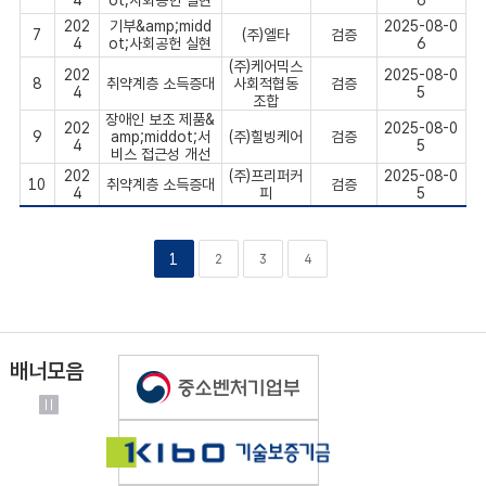
4
ot;사회공헌 실현
6
202
기부&amp;midd
2025-08-0
7
(주)엘타
검증
4
ot;사회공헌 실현
6
(주)케어믹스
202
2025-08-0
8
취약계층 소득증대
사회적협동
검증
4
5
조합
장애인 보조 제품&
202
2025-08-0
9
amp;middot;서
(주)힐빙케어
검증
4
5
비스 접근성 개선
202
(주)프리퍼커
2025-08-0
10
취약계층 소득증대
검증
4
피
5
1
2
3
4
배너모음